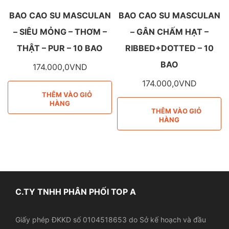
BAO CAO SU MASCULAN
BAO CAO SU MASCULAN
– SIÊU MỎNG – THƠM –
– GÂN CHẤM HẠT –
THẬT – PUR – 10 BAO
RIBBED+DOTTED – 10
BAO
174.000,0
VND
174.000,0
VND
THÊM VÀO GIỎ
HÀNG
THÊM VÀO GIỎ
HÀNG
C.TY TNHH PHÂN PHỐI TOP A
Giấy phép ĐKKD số 0104518653 do Sở kế hoạch và đầu