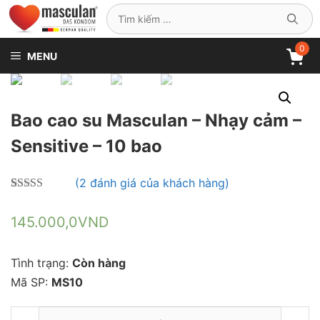
Chuyển
Tìm
đến
kiếm
nội
0
cho:
MENU
dung
Bao cao su Masculan – Nhạy cảm –
Sensitive – 10 bao
(
2
đánh giá của khách hàng)
5.00
2
trên 5
dựa trên
145.000,0
VND
đánh giá
Tình trạng:
Còn hàng
Mã SP:
MS10