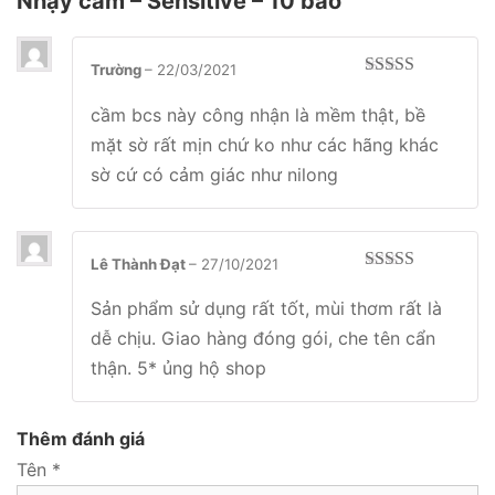
Nhạy cảm – Sensitive – 10 bao
Trường
–
22/03/2021
Được xếp
hạng
5
5 sao
cầm bcs này công nhận là mềm thật, bề
mặt sờ rất mịn chứ ko như các hãng khác
sờ cứ có cảm giác như nilong
Lê Thành Đạt
–
27/10/2021
Được xếp
hạng
5
5 sao
Sản phẩm sử dụng rất tốt, mùi thơm rất là
dễ chịu. Giao hàng đóng gói, che tên cẩn
thận. 5* ủng hộ shop
Thêm đánh giá
Tên
*