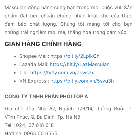
Masculan đồng hành cùng bạn trong mọi cuộc vui. Sản
phẩm đạt tiêu chuẩn chứng nhận khắt khe của Đức,
đảm bảo chất lượng. Chúng tôi mang tới cho bạn
những trải nghiệm mới mẻ, thăng hoa trong cảm xúc.
GIAN HÀNG CHÍNH HÃNG
Shopee Mall:
https://bit.ly/2LpIkQh
Lazada Mall:
https://bit.ly/LazMasculan
Tiki:
https://bitly.com.vn/anws7x
VN Express :
https://bitly.com.vn/5svu3h
CÔNG TY TNHH PHÂN PHỐI TOP A
Địa chỉ: Tòa Nhà A7, Ngách 376/14, đường Bưởi, P.
Vĩnh Phúc, Q. Ba Đình, Tp. Hà Nội
Tel: (024) 37 618 618
Hotline: 0965 00 6565