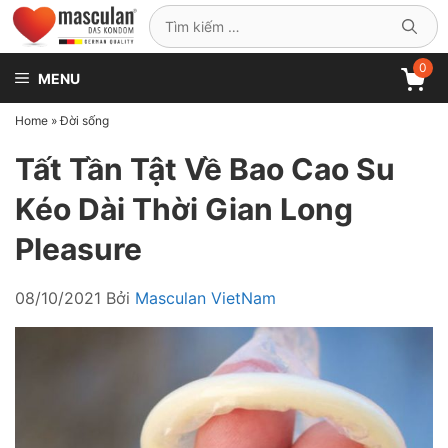
Chuyển
Tìm
đến
kiếm
nội
0
cho:
MENU
dung
Home
»
Đời sống
Tất Tần Tật Về Bao Cao Su
Kéo Dài Thời Gian Long
Pleasure
08/10/2021
Bởi
Masculan VietNam