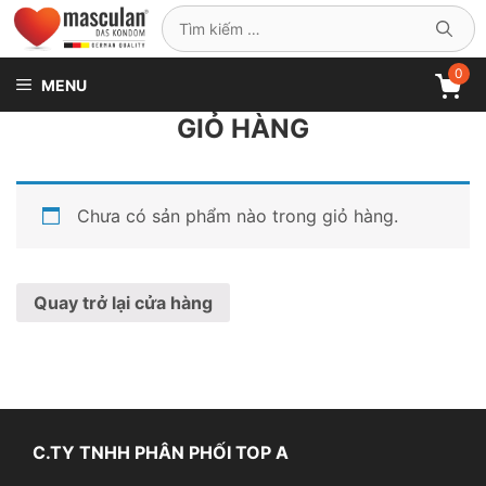
Chuyển
Tìm
đến
kiếm
nội
0
cho:
MENU
dung
GIỎ HÀNG
Chưa có sản phẩm nào trong giỏ hàng.
Quay trở lại cửa hàng
C.TY TNHH PHÂN PHỐI TOP A